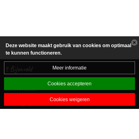
Deze website maakt gebruik van cookies om optimaal
te kunnen functioneren.
't Bijenveld
Meer informatie
Reusensestraat 6
Cookies accepteren
6578 AR Leuth
024 2060600
Cookies weigeren
directie@bijenveld.com
Dit is een S.P.O. Condor school