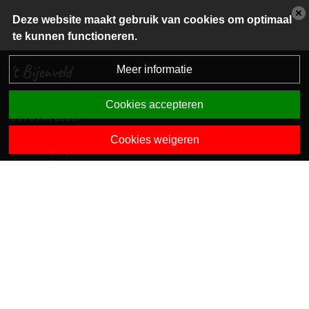
Deze website maakt gebruik van cookies om optimaal
te kunnen functioneren.
't Bijenveld
Meer informatie
Reusensestraat 6
Cookies accepteren
6578 AR Leuth
024 2060600
Cookies weigeren
directie@bijenveld.com
Dit is een S.P.O. Condor school