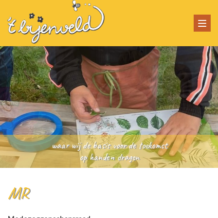
Togg
navi
waar wij de basis voor de toekomst
op handen dragen
MR