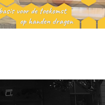
basis voor de toekomst
op handen dragen